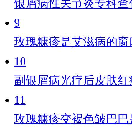
银屑病性关节炎专科查
9
玫瑰糠疹是艾滋病的窗
10
副银屑病光疗后皮肤红
11
玫瑰糠疹变褐色皱巴巴