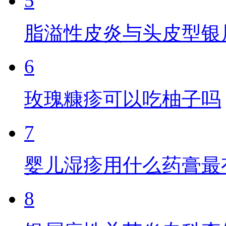
5
脂溢性皮炎与头皮型银
6
玫瑰糠疹可以吃柚子吗
7
婴儿湿疹用什么药膏最
8