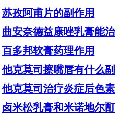
苏孜阿甫片的副作用
曲安奈德益康唑乳膏能治
百多邦软膏药理作用
他克莫司擦嘴唇有什么副
他克莫司治疗炎症后色素
卤米松乳膏和米诺地尔酊