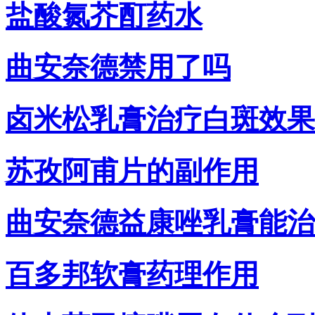
盐酸氮芥酊药水
曲安奈德禁用了吗
卤米松乳膏治疗白斑效果
苏孜阿甫片的副作用
曲安奈德益康唑乳膏能治
百多邦软膏药理作用