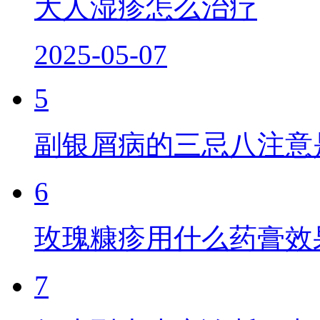
大人湿疹怎么治疗
2025-05-07
5
副银屑病的三忌八注意
6
玫瑰糠疹用什么药膏效
7