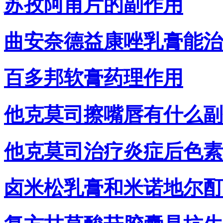
苏孜阿甫片的副作用
曲安奈德益康唑乳膏能治
百多邦软膏药理作用
他克莫司擦嘴唇有什么副
他克莫司治疗炎症后色素
卤米松乳膏和米诺地尔酊