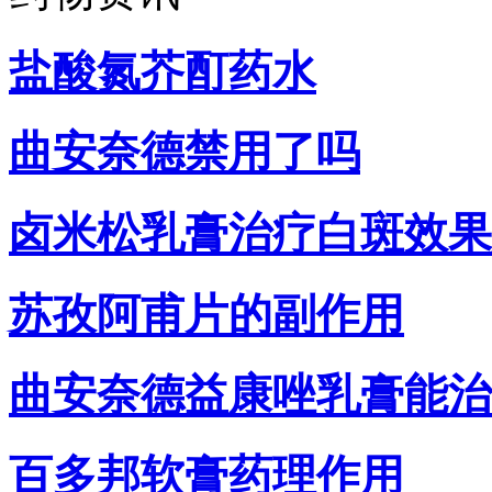
盐酸氮芥酊药水
曲安奈德禁用了吗
卤米松乳膏治疗白斑效果
苏孜阿甫片的副作用
曲安奈德益康唑乳膏能治
百多邦软膏药理作用