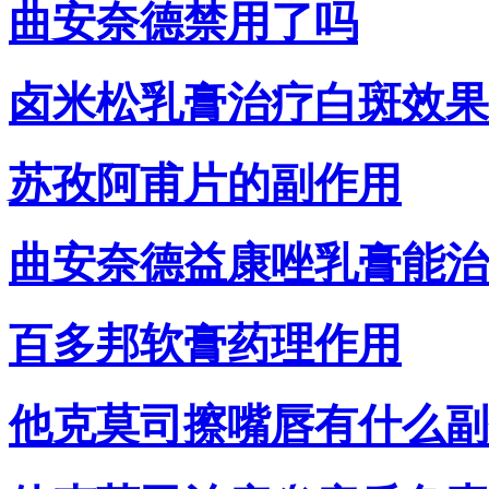
曲安奈德禁用了吗
卤米松乳膏治疗白斑效果
苏孜阿甫片的副作用
曲安奈德益康唑乳膏能治
百多邦软膏药理作用
他克莫司擦嘴唇有什么副