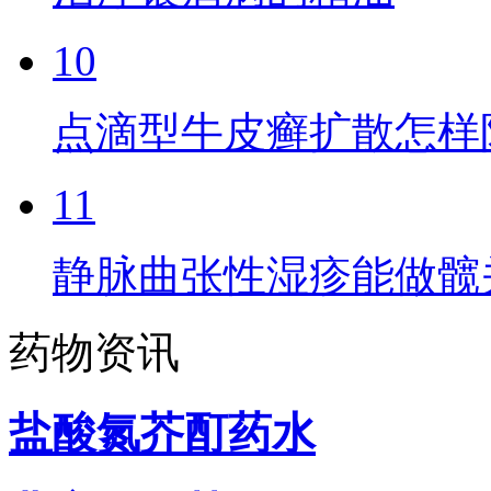
10
点滴型牛皮癣扩散怎样
11
静脉曲张性湿疹能做髋
药物资讯
盐酸氮芥酊药水