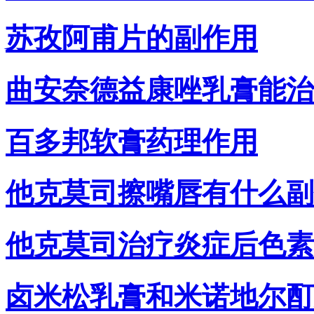
苏孜阿甫片的副作用
曲安奈德益康唑乳膏能治
百多邦软膏药理作用
他克莫司擦嘴唇有什么副
他克莫司治疗炎症后色素
卤米松乳膏和米诺地尔酊