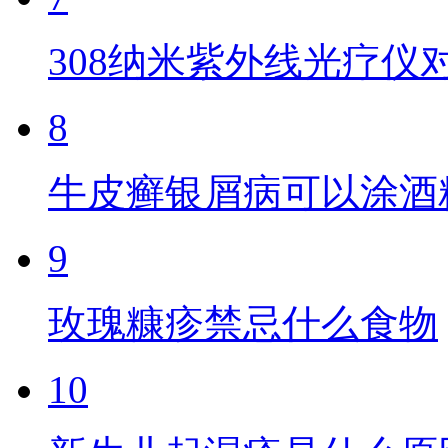
308纳米紫外线光疗仪
8
牛皮癣银屑病可以涂酒
9
玫瑰糠疹禁忌什么食物
10