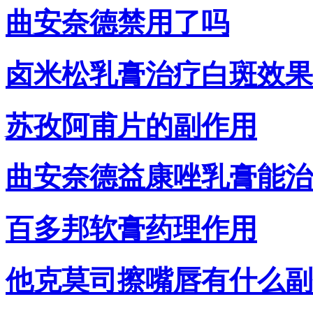
曲安奈德禁用了吗
卤米松乳膏治疗白斑效果
苏孜阿甫片的副作用
曲安奈德益康唑乳膏能治
百多邦软膏药理作用
他克莫司擦嘴唇有什么副