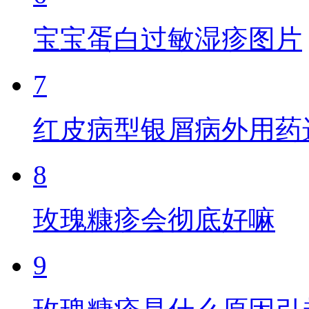
宝宝蛋白过敏湿疹图片
7
红皮病型银屑病外用药
8
玫瑰糠疹会彻底好嘛
9