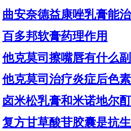
曲安奈德益康唑乳膏能治
百多邦软膏药理作用
他克莫司擦嘴唇有什么副
他克莫司治疗炎症后色素
卤米松乳膏和米诺地尔酊
复方甘草酸苷胶囊是抗生