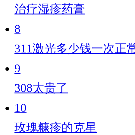
治疗湿疹药膏
8
311激光多少钱一次正
9
308太贵了
10
玫瑰糠疹的克星