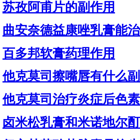
苏孜阿甫片的副作用
曲安奈德益康唑乳膏能治
百多邦软膏药理作用
他克莫司擦嘴唇有什么副
他克莫司治疗炎症后色素
卤米松乳膏和米诺地尔酊