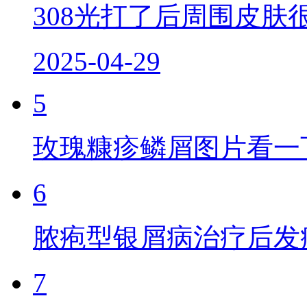
308光打了后周围皮肤
2025-04-29
5
玫瑰糠疹鳞屑图片看一
6
脓疱型银屑病治疗后发
7