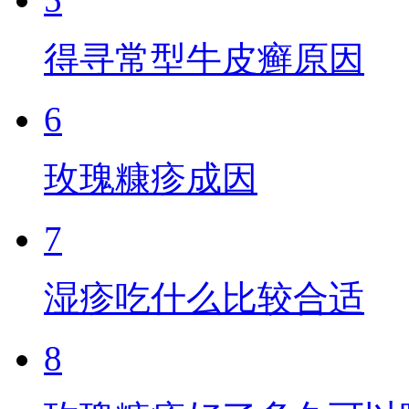
得寻常型牛皮癣原因
6
玫瑰糠疹成因
7
湿疹吃什么比较合适
8