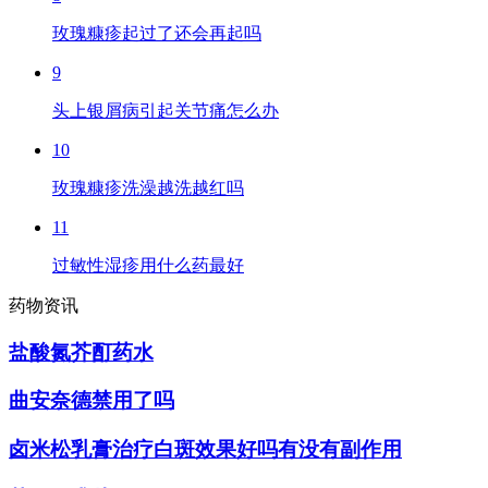
玫瑰糠疹起过了还会再起吗
9
头上银屑病引起关节痛怎么办
10
玫瑰糠疹洗澡越洗越红吗
11
过敏性湿疹用什么药最好
药物资讯
盐酸氮芥酊药水
曲安奈德禁用了吗
卤米松乳膏治疗白斑效果好吗有没有副作用