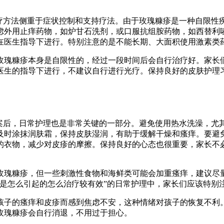
治疗方法侧重于症状控制和支持疗法。由于玫瑰糠疹是一种自限性
虑外用止痒药物，如炉甘石洗剂，或口服抗组胺药物，如西替利
在医生指导下进行。特别注意的是不能长期、大面积使用激素类
玫瑰糠疹本身是自限性的，经过一段时间后会自行治疗好。家长
医生的指导下进行，不建议自行进行光疗。保持良好的皮肤护理
方案后，日常护理也是非常关键的一部分。避免使用热水洗澡，尤
及时涂抹润肤霜，保持皮肤湿润，有助于缓解干燥和瘙痒。要避
的衣物，减少对皮疹的摩擦。保持良好的心态也很重要，家长不
玫瑰糠疹，但一些刺激性食物和海鲜类可能会加重瘙痒，建议尽
是怎么引起的怎么治疗较有效”的日常护理中，家长们应该特别
孩子的瘙痒和皮疹而感到焦虑不安，这种情绪对孩子的恢复不利
玫瑰糠疹会自行消退，不用过于担心。