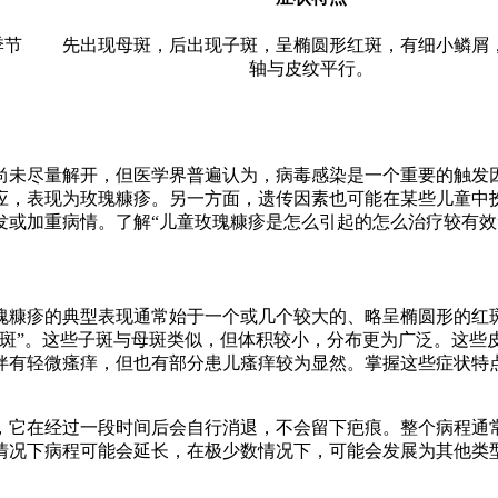
季节
先出现母斑，后出现子斑，呈椭圆形红斑，有细小鳞屑
轴与皮纹平行。
尽量解开，但医学界普遍认为，病毒感染是一个重要的触发因素，
应，表现为玫瑰糠疹。另一方面，遗传因素也可能在某些儿童中
发或加重病情。了解“儿童玫瑰糠疹是怎么引起的怎么治疗较有效
瑰糠疹的典型表现通常始于一个或几个较大的、略呈椭圆形的红斑
子斑”。这些子斑与母斑类似，但体积较小，分布更为广泛。这些
伴有轻微瘙痒，但也有部分患儿瘙痒较为显然。掌握这些症状特
它在经过一段时间后会自行消退，不会留下疤痕。整个病程通常
情况下病程可能会延长，在极少数情况下，可能会发展为其他类