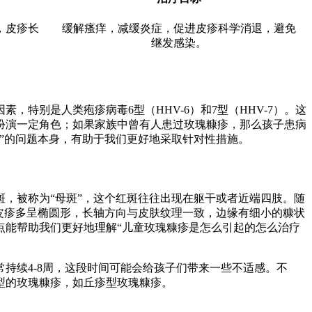
，皮疹长
缓解瘙痒，减缓炎症，促进皮疹科学消退，避免
继发感染。
特别是人类疱疹病毒6型（HHV-6）和7型（HHV-7）。这
扮演一定角色；如果家族中曾有人患过玫瑰糠疹，那么孩子患病
”的问题本身，有助于我们更好地采取针对性措施。
，被称为“母斑”，这个红斑往往出现在躯干或者近端四肢。随
皮疹多呈椭圆形，长轴方向与皮肤纹理一致，边缘有细小的糠状
点能帮助我们更好地理解“儿童玫瑰糠疹是怎么引起的怎么治疗
持续4-8周，这段时间可能会给孩子们带来一些不适感。不
型的玫瑰糠疹，如丘疹型玫瑰糠疹。