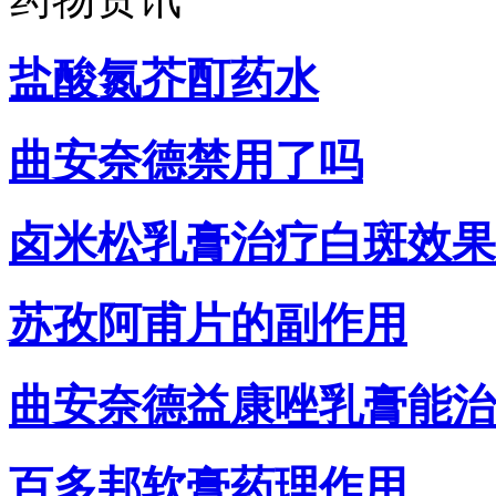
盐酸氮芥酊药水
曲安奈德禁用了吗
卤米松乳膏治疗白斑效果
苏孜阿甫片的副作用
曲安奈德益康唑乳膏能治
百多邦软膏药理作用