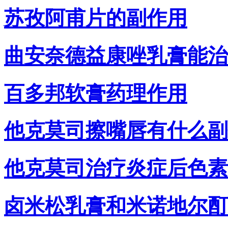
苏孜阿甫片的副作用
曲安奈德益康唑乳膏能治
百多邦软膏药理作用
他克莫司擦嘴唇有什么副
他克莫司治疗炎症后色素
卤米松乳膏和米诺地尔酊