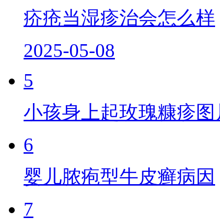
疥疮当湿疹治会怎么样
2025-05-08
5
小孩身上起玫瑰糠疹图
6
婴儿脓疱型牛皮癣病因
7